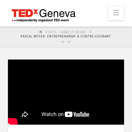
Nav
HOME
2015 – MAKE IT WORK!
PASCAL MEYER: ENTREPRENARIAT À CONTRE-COURANT